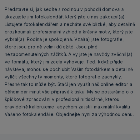
Představte si, jak sedíte s rodinou v pohodlí domova a
ukazujete jim fotokalendář, který jste u nás zakoupil(a).
Listujete fotokalendářem a necháte své blízké, aby detailně
prozkoumali profesionální vzhled a krásný motiv, který jste
vybral(a). Rodina je spokojená. Vzal(a) jste fotografie,
které jsou pro ně velmi důležité. Jsou plné
nezapomenutelných zážitků. A vy jste je navždy zvěčnil(a)
ve formátu, který jim zcela vyhovuje. Teď, když přijde
návštěva, mohou se pochlubit Vaším fotodárkem a detailně
vylíčit všechny ty momenty, které fotografie zachytily.
Přesně tak to může být. Stačí jen využít náš online editor a
během pár minut vše připravit k tisku. My se postaráme o o
špičkové zpracování v profesionální tiskárně, kterou
pravidelně kalibrujeme, abychom zajistili maximální kvalitu
Vašeho fotokalendáře. Objednejte nyní za výhodnou cenu.