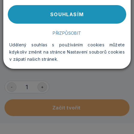
Kalendárium
SOUHLASÍM
PŘIZPŮSOBIT
Počáteční měsíc
Udělený souhlas s používáním cookies můžete
kdykoliv změnit na stránce Nastavení souborů cookies
v zápatí našich stránek.
-
+