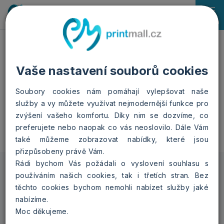
0
Menu
Domů
Fotokalendáře
Nástěnný měsíční
Flower
Vaše nastavení souborů cookies
Nástěnný měsíční -
Flower
Soubory cookies nám pomáhají vylepšovat naše
služby a vy můžete využívat nejmodernější funkce pro
zvýšení vašeho komfortu. Díky nim se dozvíme, co
preferujete nebo naopak co vás neoslovilo. Dále Vám
také můžeme zobrazovat nabídky, které jsou
přizpůsobeny právě Vám.
Rádi bychom Vás požádali o vyslovení souhlasu s
Vyberte formát
používáním našich cookies, tak i třetích stran. Bez
těchto cookies bychom nemohli nabízet služby jaké
Flower A4
Flower A3
nabízíme.
Moc děkujeme.