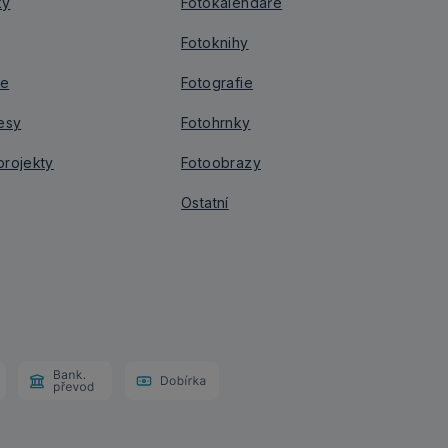
ky
Fotokalendáře
Fotoknihy
je
Fotografie
esy
Fotohrnky
rojekty
Fotoobrazy
Ostatní