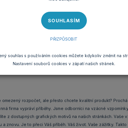
4 fotografie s možnos
SOUHLASÍM
BARVA HRNKU
PŘIZPŮSOBIT
ený souhlas s používáním cookies můžete kdykoliv změnit na st
Nastavení souborů cookies v zápatí našich stránek.
e omezený rozpočet, ale přesto chcete kvalitní produkt? Prochá
inná firma vypráví příběhy. Jsme odborníci na vzácné vzpomínk
olíte z dostupných grafických motivů na našich stránkách. Vaše 
 a znovu. Je to přeci Váš příběh. Váš život. Vaše zážitky. Takt