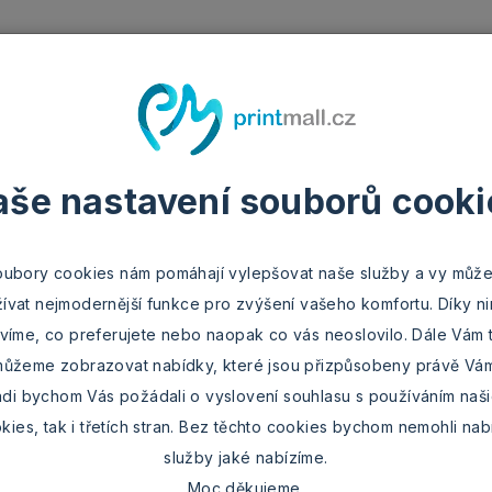
prava a platba
Časté dotazy
O nás
Kontakt
Fotografie
Fotohrnky
Fot
aše nastavení souborů cooki
Domů
Fotohrnky
Keramický fotohrne
oubory cookies nám pomáhají vylepšovat naše služby a vy může
4 fotogr
ívat nejmodernější funkce pro zvýšení vašeho komfortu. Díky n
víme, co preferujete nebo naopak co vás neoslovilo. Dále Vám 
ůžeme zobrazovat nabídky, které jsou přizpůsobeny právě Vá
di bychom Vás požádali o vyslovení souhlasu s používáním naš
kies, tak i třetích stran. Bez těchto cookies bychom nemohli nab
služby jaké nabízíme.
POTISK PO OBVOD
Moc děkujeme.