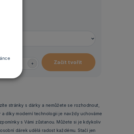
tí textu
ránce
-
+
zíte stránky s dárky a nemůžete se rozhodnout,
y a díky moderní technologii je navždy uchováme
vzpomínky s Vámi zůstanou. Můžete si je kdykoliv
o osobní dárek udělá radost každému. Stačí jen