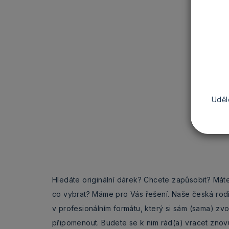
Uděl
Hledáte originální dárek? Chcete zapůsobit? Mát
co vybrat? Máme pro Vás řešení. Naše česká rod
v profesionálním formátu, který si sám (sama) zv
připomenout. Budete se k nim rád(a) vracet znovu