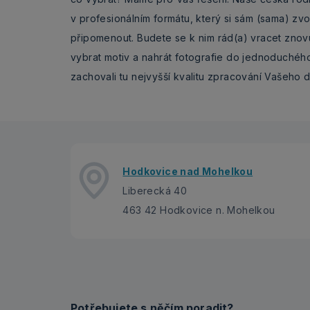
v profesionálním formátu, který si sám (sama) zv
připomenout. Budete se k nim rád(a) vracet znovu
vybrat motiv a nahrát fotografie do jednoduchého
zachovali tu nejvyšší kvalitu zpracování Vašeho d
Hodkovice nad Mohelkou
Liberecká 40
463 42 Hodkovice n. Mohelkou
Potřebujete s něčím poradit?