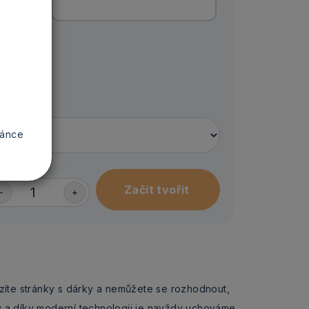
 STŘED
ránce
-
+
zíte stránky s dárky a nemůžete se rozhodnout,
y a díky moderní technologii je navždy uchováme