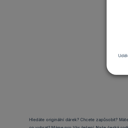
Uděl
Hledáte originální dárek? Chcete zapůsobit? Mát
co vybrat? Máme pro Vás řešení. Naše česká rod