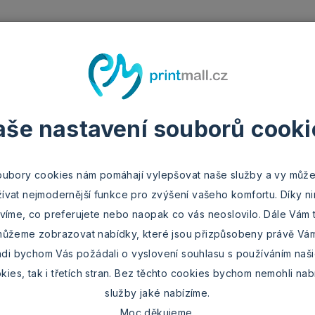
prava a platba
Časté dotazy
O nás
Kontakt
Fotografie
Fotohrnky
Fot
aše nastavení souborů cooki
Domů
Keramický fotohrne
oubory cookies nám pomáhají vylepšovat naše služby a vy může
Pouze te
ívat nejmodernější funkce pro zvýšení vašeho komfortu. Díky n
víme, co preferujete nebo naopak co vás neoslovilo. Dále Vám 
ůžeme zobrazovat nabídky, které jsou přizpůsobeny právě Vá
di bychom Vás požádali o vyslovení souhlasu s používáním naš
kies, tak i třetích stran. Bez těchto cookies bychom nemohli nab
služby jaké nabízíme.
PRO PRAVÁKA
Moc děkujeme.