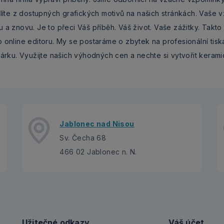
olíte z dostupných grafických motivů na našich stránkách. Vaše 
 a znovu. Je to přeci Váš příběh. Váš život. Vaše zážitky. Takt
 online editoru. My se postaráme o zbytek na profesionální tis
árku. Využijte našich výhodných cen a nechte si vytvořit kerami
Jablonec nad Nisou
Sv. Čecha 68
466 02 Jablonec n. N.
Užitečné odkazy
Váš účet