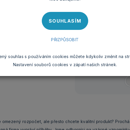
SOUHLASÍM
NA
PŘIZPŮSOBIT
BARVA HRNKU
ený souhlas s používáním cookies můžete kdykoliv změnit na st
Nastavení souborů cookies v zápatí našich stránek.
e omezený rozpočet, ale přesto chcete kvalitní produkt? Prochá
inná firma vypráví příběhy. Jsme odborníci na vzácné vzpomínk