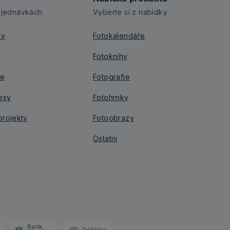
bjednávkách
Vyberte si z nabídky
ky
Fotokalendáře
Fotoknihy
je
Fotografie
esy
Fotohrnky
rojekty
Fotoobrazy
Ostatní