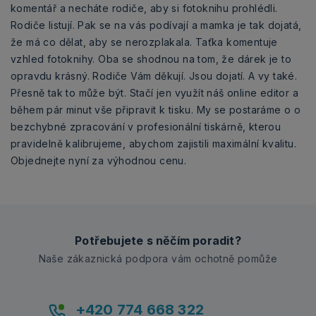
komentář a necháte rodiče, aby si fotoknihu prohlédli.
Rodiče listují. Pak se na vás podívají a mamka je tak dojatá,
že má co dělat, aby se nerozplakala. Taťka komentuje
vzhled fotoknihy. Oba se shodnou na tom, že dárek je to
opravdu krásný. Rodiče Vám děkují. Jsou dojatí. A vy také.
Přesně tak to může být. Stačí jen využít náš online editor a
během pár minut vše připravit k tisku. My se postaráme o o
bezchybné zpracování v profesionální tiskárně, kterou
pravidelně kalibrujeme, abychom zajistili maximální kvalitu.
Objednejte nyní za výhodnou cenu.
Potřebujete s něčím poradit?
Naše zákaznická podpora vám ochotně pomůže
+420 774 668 322