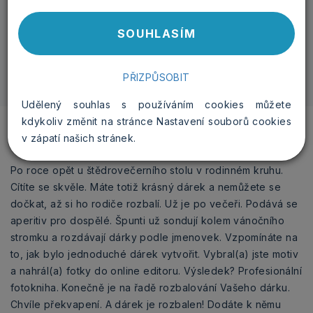
-
+
SOUHLASÍM
PŘIZPŮSOBIT
Udělený souhlas s používáním cookies můžete
kdykoliv změnit na stránce Nastavení souborů cookies
v zápatí našich stránek.
Po roce opět u štědrovečerního stolu v rodinném kruhu.
Cítíte se skvěle. Máte totiž krásný dárek a nemůžete se
dočkat, až si ho rodiče rozbalí. Už je po večeři. Podává se
aperitiv pro dospělé. Špunti už sondují kolem vánočního
stromku a rozdávají dárky podle jmenovek. Vzpomínáte na
to, jak bylo jednoduché dárek vytvořit. Vybral(a) jste motiv
a nahrál(a) fotky do online editoru. Výsledek? Profesionální
fotokniha. Konečně je na řadě rozbalování Vašeho dárku.
Chvíle překvapení. A dárek je rozbalen! Dodáte k němu