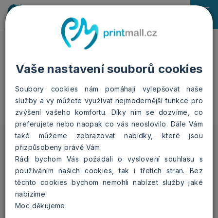
0
Menu
Domů
Fotoknihy
Sešitová A4
Srdíčková
Vaše nastavení souborů cookies
Sešitová A4 - Srdíčková
Soubory cookies nám pomáhají vylepšovat naše
služby a vy můžete využívat nejmodernější funkce pro
zvýšení vašeho komfortu. Díky nim se dozvíme, co
preferujete nebo naopak co vás neoslovilo. Dále Vám
také můžeme zobrazovat nabídky, které jsou
přizpůsobeny právě Vám.
12 stran (každá další
Rádi bychom Vás požádali o vyslovení souhlasu s
strana +5 Kč)
používáním našich cookies, tak i třetích stran. Bez
navyšovat počet stran je
vždy možné pouze po 4
těchto cookies bychom nemohli nabízet služby jaké
stranách z důvodu
technologického zpracování
nabízíme.
Moc děkujeme.