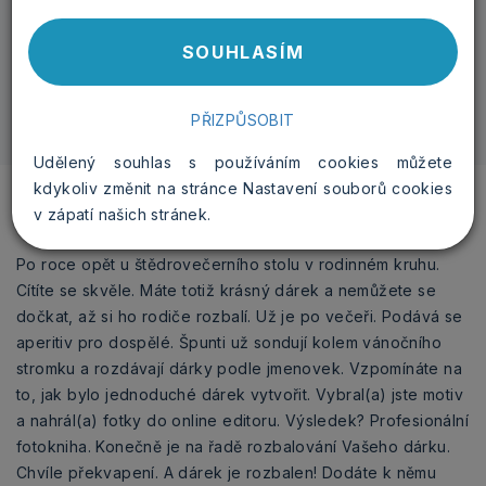
-
+
SOUHLASÍM
PŘIZPŮSOBIT
Udělený souhlas s používáním cookies můžete
kdykoliv změnit na stránce Nastavení souborů cookies
v zápatí našich stránek.
Po roce opět u štědrovečerního stolu v rodinném kruhu.
Cítíte se skvěle. Máte totiž krásný dárek a nemůžete se
dočkat, až si ho rodiče rozbalí. Už je po večeři. Podává se
aperitiv pro dospělé. Špunti už sondují kolem vánočního
stromku a rozdávají dárky podle jmenovek. Vzpomínáte na
to, jak bylo jednoduché dárek vytvořit. Vybral(a) jste motiv
a nahrál(a) fotky do online editoru. Výsledek? Profesionální
fotokniha. Konečně je na řadě rozbalování Vašeho dárku.
Chvíle překvapení. A dárek je rozbalen! Dodáte k němu