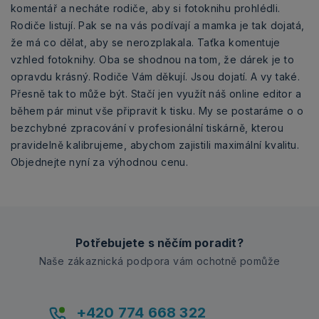
komentář a necháte rodiče, aby si fotoknihu prohlédli.
Rodiče listují. Pak se na vás podívají a mamka je tak dojatá,
že má co dělat, aby se nerozplakala. Taťka komentuje
vzhled fotoknihy. Oba se shodnou na tom, že dárek je to
opravdu krásný. Rodiče Vám děkují. Jsou dojatí. A vy také.
Přesně tak to může být. Stačí jen využít náš online editor a
během pár minut vše připravit k tisku. My se postaráme o o
bezchybné zpracování v profesionální tiskárně, kterou
pravidelně kalibrujeme, abychom zajistili maximální kvalitu.
Objednejte nyní za výhodnou cenu.
Potřebujete s něčím poradit?
Naše zákaznická podpora vám ochotně pomůže
+420 774 668 322