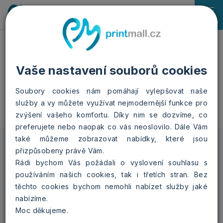
0
Menu
Domů
Fotoknihy
Sešitová A4
Floral
Vaše nastavení souborů cookies
Sešitová A4 - Floral
Soubory cookies nám pomáhají vylepšovat naše
služby a vy můžete využívat nejmodernější funkce pro
zvýšení vašeho komfortu. Díky nim se dozvíme, co
preferujete nebo naopak co vás neoslovilo. Dále Vám
také můžeme zobrazovat nabídky, které jsou
přizpůsobeny právě Vám.
12 stran (každá další
Rádi bychom Vás požádali o vyslovení souhlasu s
strana +5 Kč)
používáním našich cookies, tak i třetích stran. Bez
navyšovat počet stran je
vždy možné pouze po 4
těchto cookies bychom nemohli nabízet služby jaké
stranách z důvodu
technologického zpracování
nabízíme.
Moc děkujeme.