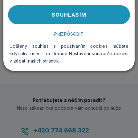
SOUHLASÍM
-
+
PŘIZPŮSOBIT
Udělený souhlas s používáním cookies můžete
kdykoliv změnit na stránce Nastavení souborů cookies
v zápatí našich stránek.
Potřebujete s něčím poradit?
Naše zákaznická podpora vám ochotně pomůže
+420 774 668 322