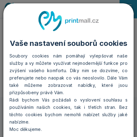
0
Menu
Domů
Ostatní fotoprodukty
Svatební oznámení
Růžové květy
Vaše nastavení souborů cookies
Svatební oznámení -
Soubory cookies nám pomáhají vylepšovat naše
Růžové květy
služby a vy můžete využívat nejmodernější funkce pro
zvýšení vašeho komfortu. Díky nim se dozvíme, co
preferujete nebo naopak co vás neoslovilo. Dále Vám
také můžeme zobrazovat nabídky, které jsou
přizpůsobeny právě Vám.
Rádi bychom Vás požádali o vyslovení souhlasu s
Vybraná varianta
používáním našich cookies, tak i třetích stran. Bez
těchto cookies bychom nemohli nabízet služby jaké
nabízíme.
Růžové květy
Moc děkujeme.
cena při 100 kusech - 11 Kč /
kus